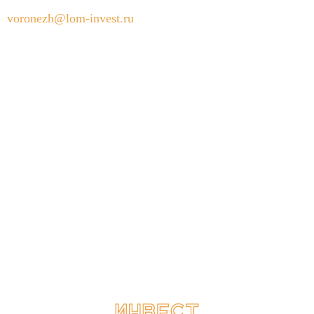
voronezh@lom-invest.ru
Режим работы пункта приема металлолома: Пн - Пт с
09:00 до 20:00, Сб - Вс с 09:00 до 17:00
Главная
Черный лом
Цветной лом
Цены
Контакты
Политика безопасности
Карта сайта