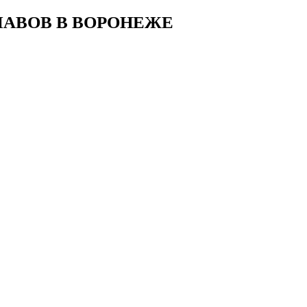
АВОВ В ВОРОНЕЖЕ
Главная
Черный лом
Цветной лом
Политика безопасности
Карта сайта