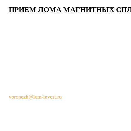
ПРИЕМ ЛОМА МАГНИТНЫХ СПЛ
КОНТАКТЫ
+7 (473) 200-74-69
voronezh@lom-invest.ru
Режим работы пункта приема металлолома:
Пн - Пт с 09:00 до 20:00, Сб - Вс с 09:00 до
17:00